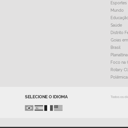
Esportes
Mundo
Educaçã
Saúde
Distrito 
Goias em
Brasil
Planaltin
Foco na 
Rotary C
Polêmica
SELECIONE O IDIOMA
Todos os di