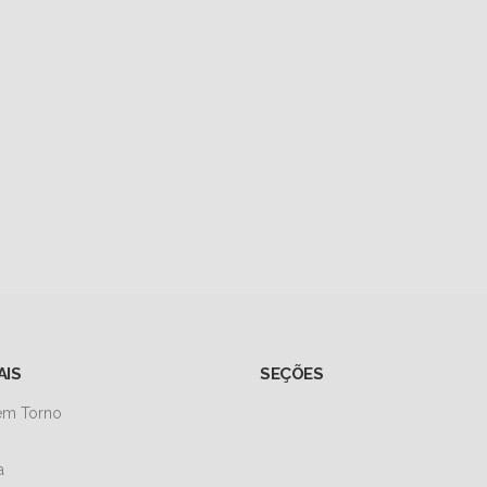
AIS
SEÇÕES
 em Torno
a