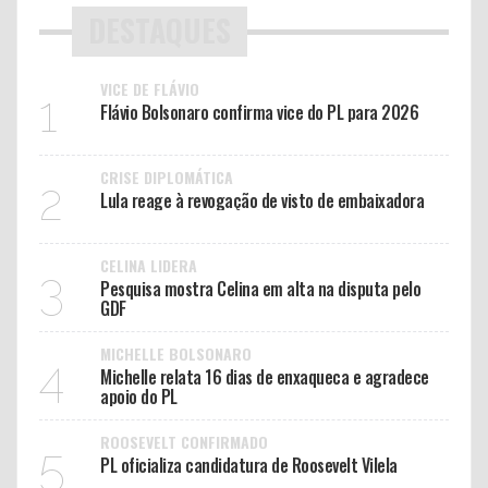
DESTAQUES
VICE DE FLÁVIO
1
Flávio Bolsonaro confirma vice do PL para 2026
CRISE DIPLOMÁTICA
2
Lula reage à revogação de visto de embaixadora
CELINA LIDERA
3
Pesquisa mostra Celina em alta na disputa pelo
GDF
MICHELLE BOLSONARO
4
Michelle relata 16 dias de enxaqueca e agradece
apoio do PL
ROOSEVELT CONFIRMADO
5
PL oficializa candidatura de Roosevelt Vilela