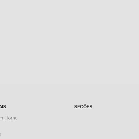
AIS
SEÇÕES
 em Torno
a