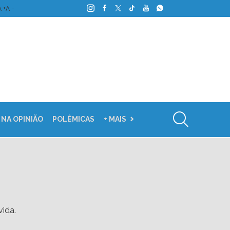
A +
A -
 NA OPINIÃO
POLÊMICAS
+ MAIS
vida.