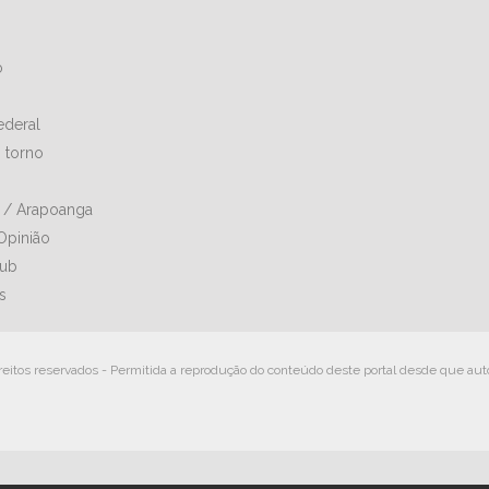
o
Federal
 torno
a / Arapoanga
Opinião
lub
s
reitos reservados - Permitida a reprodução do conteúdo deste portal desde que aut