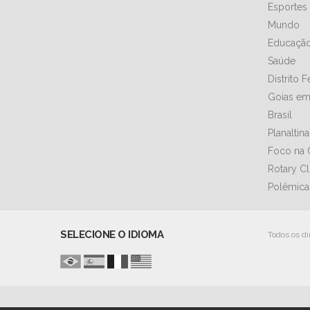
Esportes
Mundo
Educaçã
Saúde
Distrito 
Goias em
Brasil
Planaltin
Foco na 
Rotary C
Polêmica
SELECIONE O IDIOMA
Todos os di