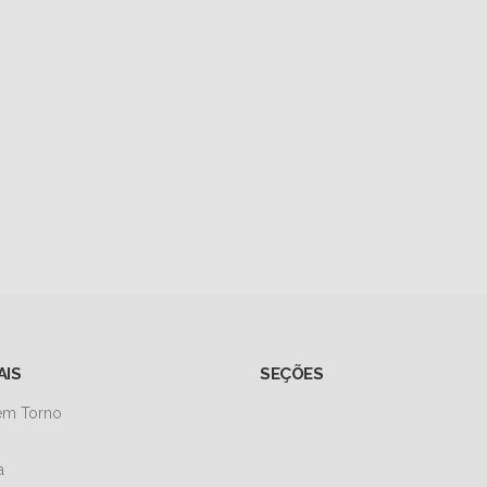
AIS
SEÇÕES
 em Torno
a