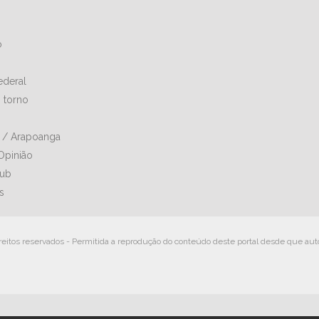
o
Federal
 torno
a / Arapoanga
Opinião
lub
s
reitos reservados - Permitida a reprodução do conteúdo deste portal desde que aut