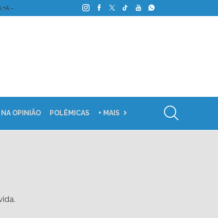
A +
A -
 NA OPINIÃO
POLÊMICAS
+ MAIS
vida.