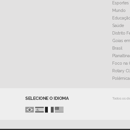
Esportes
Mundo
Educaçã
Saúde
Distrito 
Goias em
Brasil
Planaltin
Foco na 
Rotary C
Polêmica
SELECIONE O IDIOMA
Todos os di