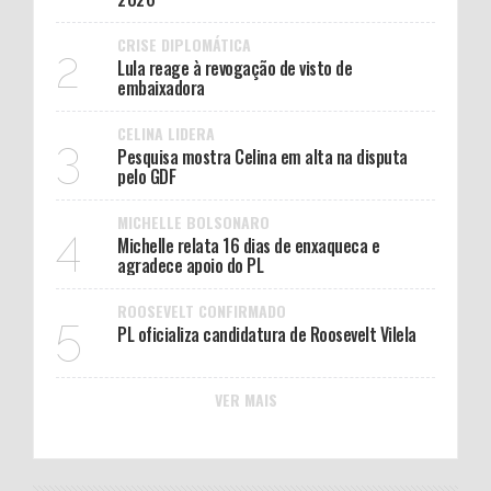
CRISE DIPLOMÁTICA
2
Lula reage à revogação de visto de
embaixadora
CELINA LIDERA
3
Pesquisa mostra Celina em alta na disputa
pelo GDF
MICHELLE BOLSONARO
4
Michelle relata 16 dias de enxaqueca e
agradece apoio do PL
ROOSEVELT CONFIRMADO
5
PL oficializa candidatura de Roosevelt Vilela
VER MAIS