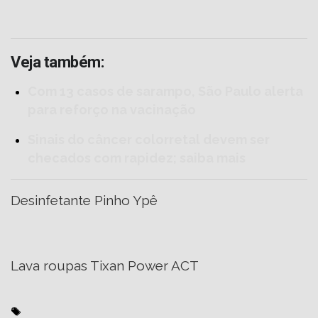
Veja também:
Com 13 casos de sarampo, São Paulo alerta
para reforço na vacinação
Sinais do câncer colorretal devem ser
checados com rapidez; saiba mais
Desinfetante Pinho Ypê
Lava roupas Tixan Power ACT