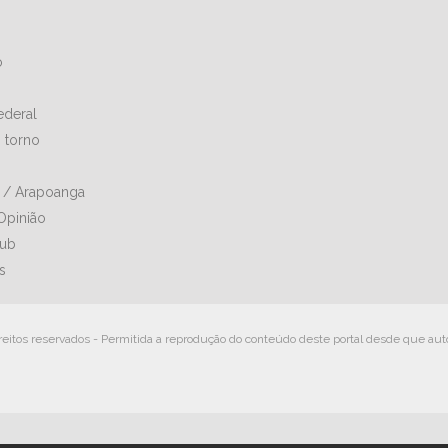
o
Federal
 torno
a / Arapoanga
Opinião
lub
s
reitos reservados - Permitida a reprodução do conteúdo deste portal desde que aut