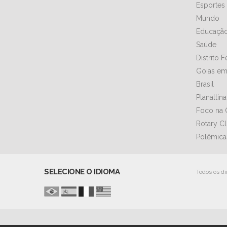
Esportes
Mundo
Educaçã
Saúde
Distrito 
Goias em
Brasil
Planaltin
Foco na 
Rotary C
Polêmica
SELECIONE O IDIOMA
Todos os di