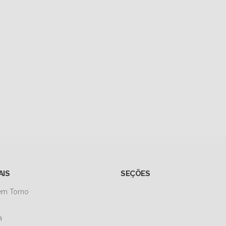
AIS
SEÇÕES
 em Torno
a