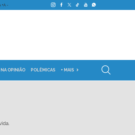
A +
A -
 NA OPINIÃO
POLÊMICAS
+ MAIS
vida.