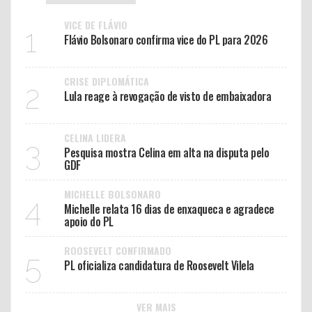
VICE DE FLÁVIO
1
Flávio Bolsonaro confirma vice do PL para 2026
CRISE DIPLOMÁTICA
2
Lula reage à revogação de visto de embaixadora
CELINA LIDERA
3
Pesquisa mostra Celina em alta na disputa pelo
GDF
MICHELLE BOLSONARO
4
Michelle relata 16 dias de enxaqueca e agradece
apoio do PL
ROOSEVELT CONFIRMADO
5
PL oficializa candidatura de Roosevelt Vilela
VER MAIS