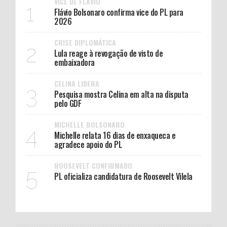
VICE DE FLÁVIO
1
Flávio Bolsonaro confirma vice do PL para
2026
CRISE DIPLOMÁTICA
2
Lula reage à revogação de visto de
embaixadora
CELINA LIDERA
3
Pesquisa mostra Celina em alta na disputa
pelo GDF
MICHELLE BOLSONARO
4
Michelle relata 16 dias de enxaqueca e
agradece apoio do PL
ROOSEVELT CONFIRMADO
5
PL oficializa candidatura de Roosevelt Vilela