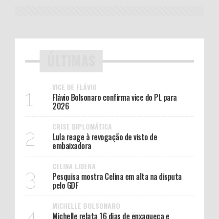
ÚLTIMAS
VICE DE FLÁVIO
1
Flávio Bolsonaro confirma vice do PL para
2026
CRISE DIPLOMÁTICA
2
Lula reage à revogação de visto de
embaixadora
CELINA LIDERA
3
Pesquisa mostra Celina em alta na disputa
pelo GDF
MICHELLE BOLSONARO
4
Michelle relata 16 dias de enxaqueca e