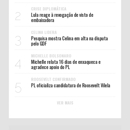
CRISE DIPLOMÁTICA
2
Lula reage à revogação de visto de
embaixadora
CELINA LIDERA
3
Pesquisa mostra Celina em alta na disputa
pelo GDF
MICHELLE BOLSONARO
4
Michelle relata 16 dias de enxaqueca e
agradece apoio do PL
ROOSEVELT CONFIRMADO
5
PL oficializa candidatura de Roosevelt Vilela
VER MAIS