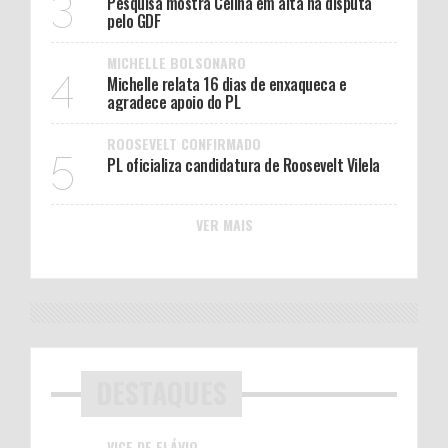
3
Pesquisa mostra Celina em alta na disputa
pelo GDF
MICHELLE BOLSONARO
4
Michelle relata 16 dias de enxaqueca e
agradece apoio do PL
ROOSEVELT CONFIRMADO
5
PL oficializa candidatura de Roosevelt Vilela
VER MAIS
DESTAQUES
VICE DE FLÁVIO