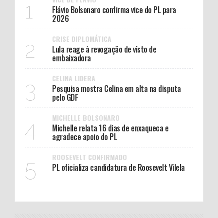
1
Flávio Bolsonaro confirma vice do PL para
2026
CRISE DIPLOMÁTICA
2
Lula reage à revogação de visto de
embaixadora
CELINA LIDERA
3
Pesquisa mostra Celina em alta na disputa
pelo GDF
MICHELLE BOLSONARO
4
Michelle relata 16 dias de enxaqueca e
agradece apoio do PL
ROOSEVELT CONFIRMADO
5
PL oficializa candidatura de Roosevelt Vilela