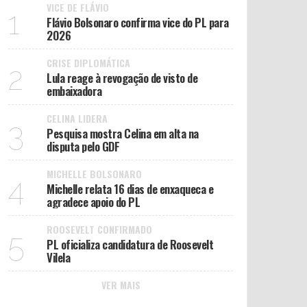
VICE DE FLÁVIO
1
Flávio Bolsonaro confirma vice do PL para
2026
CRISE DIPLOMÁTICA
2
Lula reage à revogação de visto de
embaixadora
CELINA LIDERA
3
Pesquisa mostra Celina em alta na
disputa pelo GDF
MICHELLE BOLSONARO
4
Michelle relata 16 dias de enxaqueca e
agradece apoio do PL
ROOSEVELT CONFIRMADO
5
PL oficializa candidatura de Roosevelt
Vilela
VER MAIS