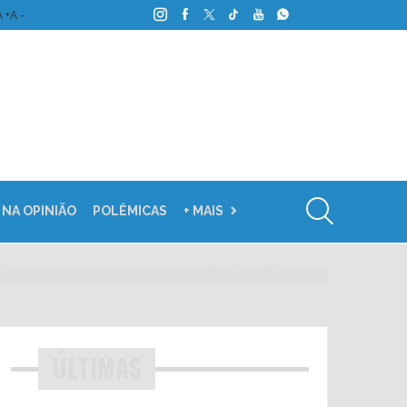
A +
A -
 NA OPINIÃO
POLÊMICAS
+ MAIS
ÚLTIMAS