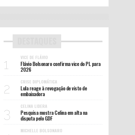
DESTAQUES
VICE DE FLÁVIO
1
Flávio Bolsonaro confirma vice do PL para
2026
CRISE DIPLOMÁTICA
2
Lula reage à revogação de visto de
embaixadora
CELINA LIDERA
3
Pesquisa mostra Celina em alta na
disputa pelo GDF
MICHELLE BOLSONARO