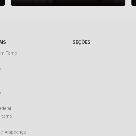
AIS
SEÇÕES
 em Torno
a
o
Federal
 torno
a / Arapoanga