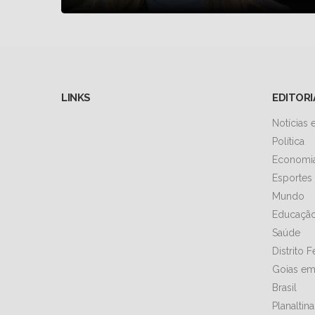
LINKS
EDITORI
Notícias
Política
Economi
Esportes
Mundo
Educaçã
Saúde
Distrito 
Goias em
Brasil
Planaltin