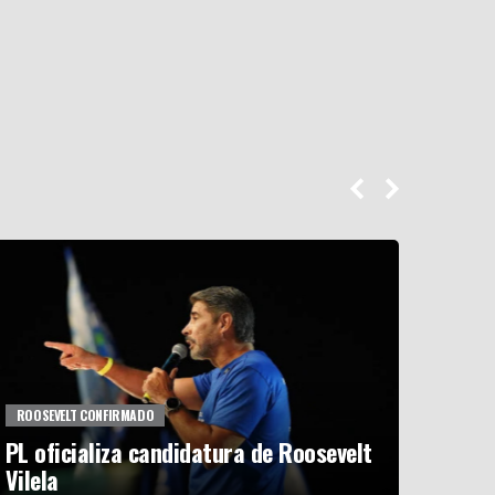
ROOSEVELT CONFIRMADO
CELINA
PL oficializa candidatura de Roosevelt
Celin
Vilela
GDF