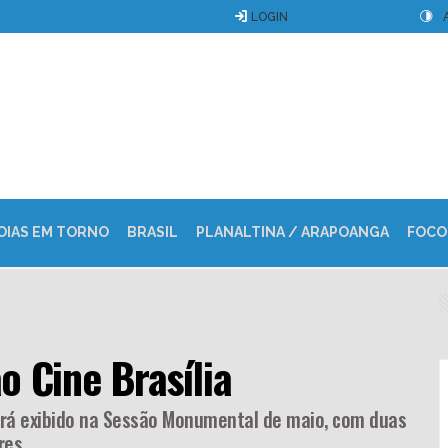
LOGIN
OIAS EM TORNO
BRASIL
PLANALTINA / ARAPOANGA
FOCO
o Cine Brasília
será exibido na Sessão Monumental de maio, com duas
res